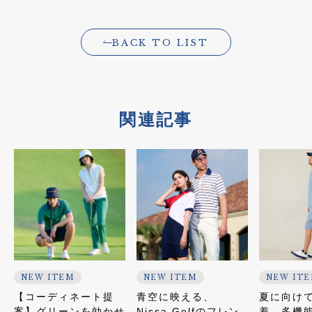
BACK TO LIST
関連記事
NEW ITEM
NEW ITEM
NEW IT
【コーディネート提
青空に映える、
夏に向け
案】グリーンを効かせ
Nissa Golfのフレン
着 多機