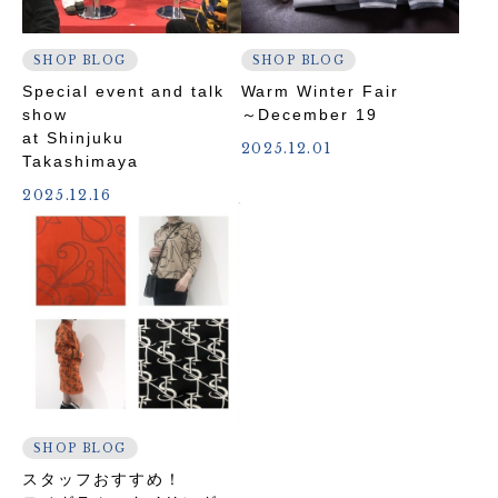
SHOP BLOG
SHOP BLOG
Special event and talk
Warm Winter Fair
show
～December 19
at Shinjuku
2025.12.01
Takashimaya
2025.12.16
SHOP BLOG
スタッフおすすめ！