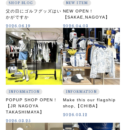
SHOP BLOG
NEW ITEM
父の日にゴルフグッズはい
NEW OPEN！
かがですか
【SAKAE,NAGOYA】
2026.06.19
2026.04.03
INFORMATION
INFORMATION
POPUP SHOP OPEN！
Make this our flagship
【JR NAGOYA
shop,【CHIBA】
TAKASHIMAYA】
2026.03.12
2026.03.25